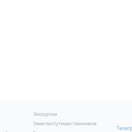
Экскурсии
Заметки путешественников
Телег