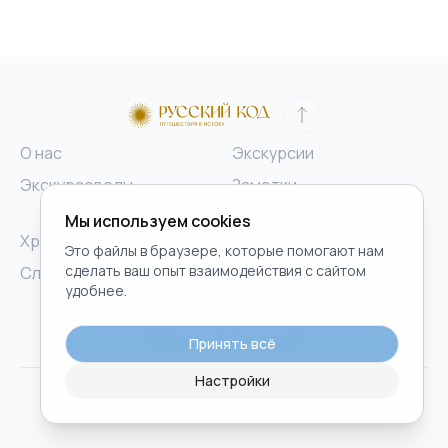
О нас
Экскурсии
Экскурсоводы
Заметки
путешественников
Мы используем cookies
Хронология событий
Блог
Это файлы в браузере, которые помогают нам
сделать ваш опыт взаимодействия с сайтом
Словарь
удобнее.
Телеграм-бот
russkii-kod@yandex.ru
Задать вопрос
Принять всё
Настройки
© 2024 Русский код.
Политика конфиденциальности